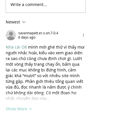
Write a comment...
Losi LMT Mega Trucks Are
Furitek Rampart 
Ready To Get Messy!
Monster Truck Ki
Newest
savannapatt.er.s.on.7.0.4
6 days ago
Nhà cái O8
 mình mới ghé thử vì thấy mọi 
người nhắc hoài, kiểu vào xem giao diện 
ra sao chứ cũng chưa định chơi gì. Lướt 
một vòng thấy trang chạy ổn, bấm qua 
lại các mục không bị đứng hình, cảm 
giác khá “mượt” so với nhiều site mình 
từng gặp. Phần giới thiệu tổng quan viết 
vừa đủ, đọc nhanh là nắm được ý chính 
chứ không dài dòng. Có một đoạn họ 
nhắc chuyện dạo này…
Show More
Like
Reply